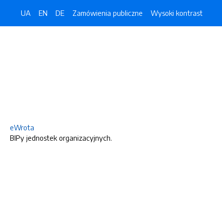
UA
EN
DE
Zamówienia publiczne
Wysoki kontrast
eWrota
BIPy jednostek organizacyjnych.