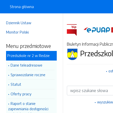
Strona główna
Dziennik Ustaw
Monitor Polski
Biuletyn Informacji Publicz
Menu przedmiotowe
Przedszkol
Przedszkole nr 2 w Redzie
Dane teleadresowe
os
Sprawozdanie roczne
Statut
Wyszukiwarka
Oferty pracy
wyszukiw
Raport o stanie
zapewniania dostępności