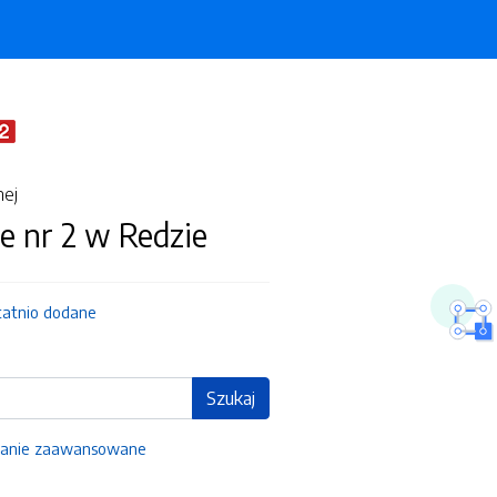
nej
e nr 2 w Redzie
tatnio dodane
Szukaj
anie zaawansowane