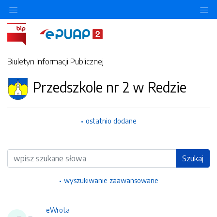
Ukryj/pokaż menu przedmiotowe
Uk
Biuletyn Informacji Publicznej
Przedszkole nr 2 w Redzie
ostatnio dodane
Wyszukiwarka
Szukaj
wyszukiwanie zaawansowane
eWrota