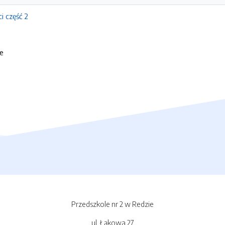
i część 2
ie
Przedszkole nr 2 w Redzie
ul. Łąkowa 27