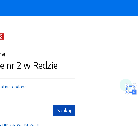
nej
e nr 2 w Redzie
tatnio dodane
Szukaj
anie zaawansowane