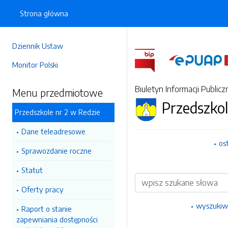
Strona główna
Dziennik Ustaw
Monitor Polski
Biuletyn Informacji Publicz
Menu przedmiotowe
Przedszkol
Przedszkole nr 2 w Redzie
Dane teleadresowe
os
Sprawozdanie roczne
Statut
Wyszukiwarka
Oferty pracy
wyszukiw
Raport o stanie
zapewniania dostępności