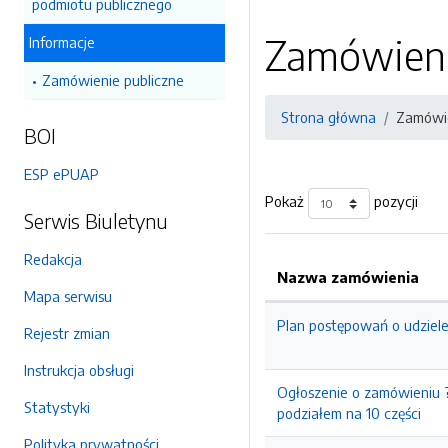
podmiotu publicznego
Zamówienia
Informacje
Zamówienie publiczne
Strona główna
Zamówie
BOI
ESP ePUAP
Pokaż
pozycji
Serwis Biuletynu
Redakcja
Nazwa zamówienia
Mapa serwisu
Plan postępowań o udziel
Rejestr zmian
Instrukcja obsługi
Ogłoszenie o zamówieniu 
Statystyki
podziałem na 10 części
Polityka prywatności