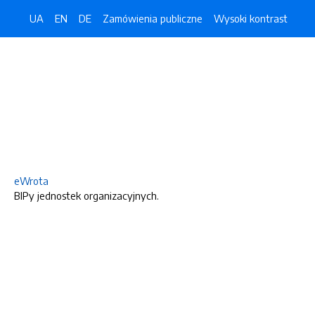
UA
EN
DE
Zamówienia publiczne
Wysoki kontrast
eWrota
BIPy jednostek organizacyjnych.