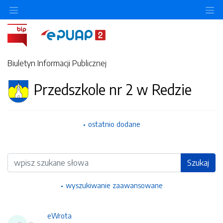
Ukryj/pokaż menu przedmiotowe
Uk
Biuletyn Informacji Publicznej
Przedszkole nr 2 w Redzie
ostatnio dodane
Wyszukiwarka
Szukaj
wyszukiwanie zaawansowane
eWrota