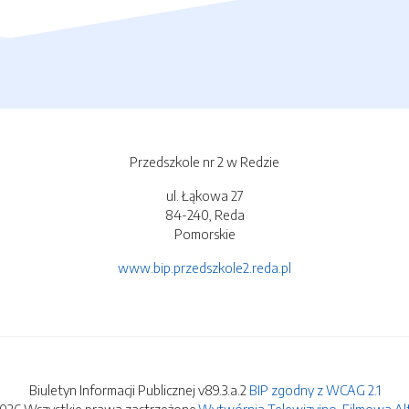
Przedszkole nr 2 w Redzie
ul. Łąkowa 27
84-240, Reda
Pomorskie
www.bip.przedszkole2.reda.pl
Biuletyn Informacji Publicznej v89.3.a.2
BIP zgodny z WCAG 2.1