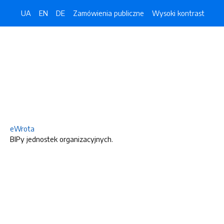
UA
EN
DE
Zamówienia publiczne
Wysoki kontrast
eWrota
BIPy jednostek organizacyjnych.