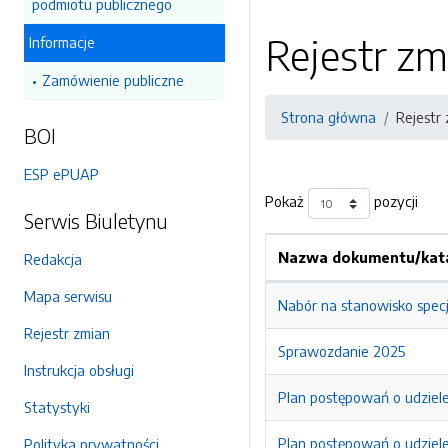
podmiotu publicznego
Rejestr zm
Informacje
Zamówienie publiczne
Strona główna
Rejestr
BOI
ESP ePUAP
Pokaż
pozycji
Serwis Biuletynu
Nazwa dokumentu/kata
Redakcja
Mapa serwisu
Nabór na stanowisko specj
Rejestr zmian
Sprawozdanie 2025
Instrukcja obsługi
Plan postępowań o udziel
Statystyki
Plan postępowań o udziel
Polityka prywatności