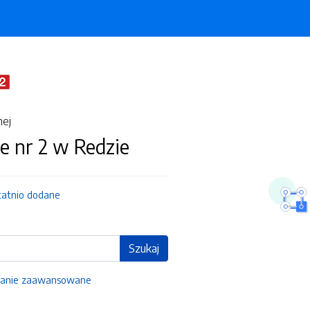
nej
e nr 2 w Redzie
tatnio dodane
Szukaj
anie zaawansowane