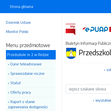
Strona główna
Dziennik Ustaw
Monitor Polski
Biuletyn Informacji Publicz
Menu przedmiotowe
Przedszkol
Przedszkole nr 2 w Redzie
Dane teleadresowe
os
Sprawozdanie roczne
Statut
Wyszukiwarka
Oferty pracy
wyszukiw
Raport o stanie
zapewniania dostępności