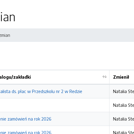
ian
 zmian
logu/zakładki
Zmienił
alista ds. płac w Przedszkolu nr 2 w Redzie
Natalia St
Natalia St
enie zamówień na rok 2026
Natalia St
enie zamówień na rok 2026
Natalia St