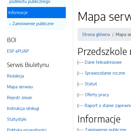
podmiotu publicznego
Mapa serw
Informacje
Zamówienie publiczne
Strona główna
Mapa se
BOI
Przedszkole 
ESP ePUAP
|---
Dane teleadresowe
Serwis Biuletynu
|---
Sprawozdanie roczne
Redakcja
|---
Statut
Mapa serwisu
|---
Oferty pracy
Rejestr zmian
|---
Raport o stanie zapewni
Instrukcja obsługi
Informacje
Statystyki
|---
Zamówienie publiczne
Polityka prywatności