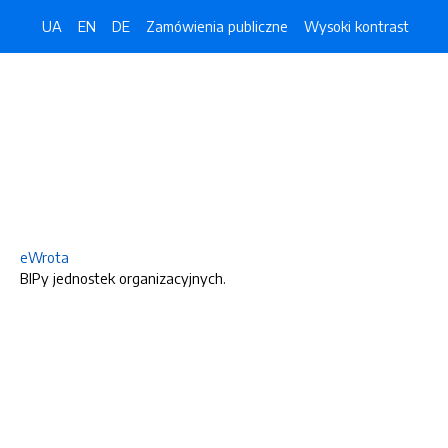
UA
EN
DE
Zamówienia publiczne
Wysoki kontrast
eWrota
BIPy jednostek organizacyjnych.