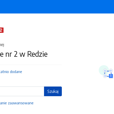
nej
e nr 2 w Redzie
tatnio dodane
Szukaj
anie zaawansowane