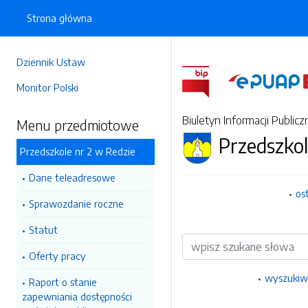
Strona główna
Dziennik Ustaw
Monitor Polski
Biuletyn Informacji Publicz
Menu przedmiotowe
Przedszkol
Przedszkole nr 2 w Redzie
Dane teleadresowe
os
Sprawozdanie roczne
Statut
Wyszukiwarka
Oferty pracy
wyszukiw
Raport o stanie
zapewniania dostępności