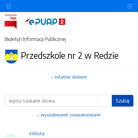
Ukryj/pokaż menu przedmiotowe
Uk
Biuletyn Informacji Publicznej
Przedszkole nr 2 w Redzie
ostatnio dodane
Wyszukiwarka
Szukaj
wyszukiwanie zaawansowane
eWrota