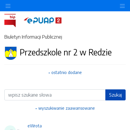
Ukryj/pokaż menu przedmiotowe
Uk
Biuletyn Informacji Publicznej
Przedszkole nr 2 w Redzie
ostatnio dodane
Wyszukiwarka
Szukaj
wyszukiwanie zaawansowane
eWrota