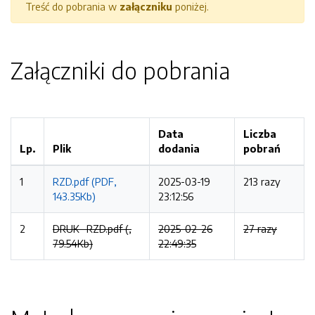
Treść do pobrania w
załączniku
poniżej.
Załączniki do pobrania
Data
Liczba
Lp.
Plik
dodania
pobrań
1
RZD.pdf (PDF,
2025-03-19
213 razy
143.35Kb)
23:12:56
2
DRUK -RZD.pdf (,
2025-02-26
27 razy
79.54Kb)
22:49:35