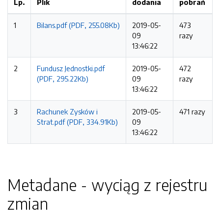
Lp.
Plik
dodania
pobrań
1
Bilans.pdf (PDF, 255.08Kb)
2019-05-
473
09
razy
13:46:22
2
Fundusz Jednostki.pdf
2019-05-
472
(PDF, 295.22Kb)
09
razy
13:46:22
3
Rachunek Zysków i
2019-05-
471 razy
Strat.pdf (PDF, 334.91Kb)
09
13:46:22
Metadane - wyciąg z rejestru
zmian