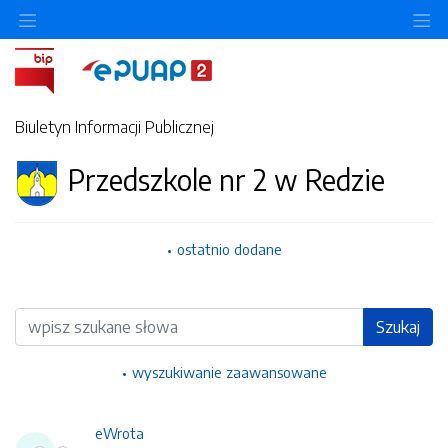
Ukryj/pokaż menu przedmiotowe
Uk
Biuletyn Informacji Publicznej
Przedszkole nr 2 w Redzie
ostatnio dodane
Wyszukiwarka
Szukaj
wyszukiwanie zaawansowane
eWrota